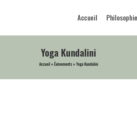
Accueil
Philosophi
Yoga Kundalini
Accueil
»
Évènements
»
Yoga Kundalini